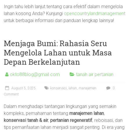
Ingin tahu lebih lanjut tentang cara efektif dalam mengelola
lahan kosong Anda? Kunjungi
opencountrylandmanagement
untuk berbagai informasi dan panduan lengkap lainnya!
Menjaga Bumi: Rahasia Seru
Mengelola Lahan untuk Masa
Depan Berkelanjutan
okto88blog@gmail.com
tanah air pertanian
August 5, 2025
konservasi
,
lahan
,
manajemen
0
Comment
Dalam menghadapi tantangan lingkungan yang semakin
kompleks, pemahaman tentang
manajemen lahan
,
konservasi tanah & air
,
pertanian regeneratif
, reboisasi, dan
tips pemanfaatan lahan menjadi sangat penting. Di era yang