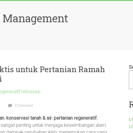
d Management
aktis untuk Pertanian Ramah
S
i
egeneratif reboisasi
0 Comment
an
,
konservasi tanah & air
,
pertanian regeneratif
,
M
i sangat penting untuk menjaga keseimbangan alam.
M
 dan dampak perubahan iklim, menemukan cara yang