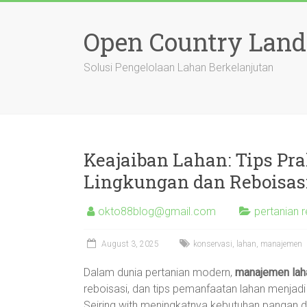
Skip
to
Open Country Lan
content
Solusi Pengelolaan Lahan Berkelanjutan
Keajaiban Lahan: Tips Pr
Lingkungan dan Reboisas
okto88blog@gmail.com
pertanian r
August 3, 2025
konservasi
,
lahan
,
manajemen
Dalam dunia pertanian modern,
manajemen lah
reboisasi, dan tips pemanfaatan lahan menjad
Seiring with meningkatnya kebutuhan pangan