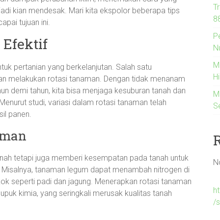
T
jadi kian mendesak. Mari kita ekspolor beberapa tips
88
pai tujuan ini.
P
Efektif
N
M
uk pertanian yang berkelanjutan. Salah satu
Hi
gan melakukan rotasi tanaman. Dengan tidak menanam
un demi tahun, kita bisa menjaga kesuburan tanah dan
M
nurut studi, variasi dalam rotasi tanaman telah
S
il panen.
aman
anah tetapi juga memberi kesempatan pada tanah untuk
N
. Misalnya, tanaman legum dapat menambah nitrogen di
ok seperti padi dan jagung. Menerapkan rotasi tanaman
h
 pupuk kimia, yang seringkali merusak kualitas tanah
/