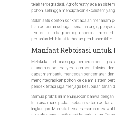
telah terdegradasi. Agroforestry adalah sis
pohon, sehingga menciptakan ekosistem yang
Salah satu contoh konkret adalah menanam po
bisa berperan sebagai penahan angin, penyedi
tempat hidup bagi berbagai spesies. Ini mem
pertanian lebih kuat terhadap perubahan iklim.
Manfaat Reboisasi untuk 
Melakukan reboisasi juga berperan penting da
ditanam dapat menyerap karbon dioksida dan m
dapat membantu mencegah pencemaran dan men
mengintegrasikan pohon ke dalam sistem pertan
pendek tetapi juga menjaga kesuburan tanah 
Semua praktik ini menunjukkan bahwa dengan
kita bisa menciptakan sebuah sistem pertanian
lingkungan. Mari kita bersama-sama merawat
dikelola dengan baik demi keberlanjutan. Temu