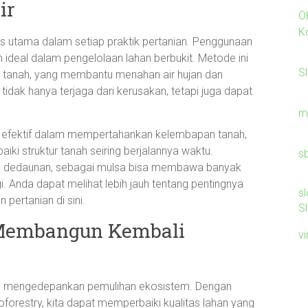
ir
O
K
tas utama dalam setiap praktik pertanian. Penggunaan
ideal dalam pengelolaan lahan berbukit. Metode ini
S
 tanah, yang membantu menahan air hujan dan
tidak hanya terjaga dari kerusakan, tetapi juga dapat
m
kti efektif dalam mempertahankan kelembapan tanah,
i struktur tanah seiring berjalannya waktu.
s
tau dedaunan, sebagai mulsa bisa membawa banyak
. Anda dapat melihat lebih jauh tentang pentingnya
sl
 pertanian di sini.
S
: Membangun Kembali
v
ng mengedepankan pemulihan ekosistem. Dengan
oforestry, kita dapat memperbaiki kualitas lahan yang