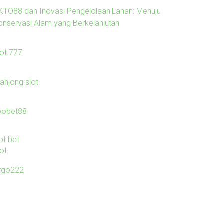
KTO88 dan Inovasi Pengelolaan Lahan: Menuju
onservasi Alam yang Berkelanjutan
lot 777
ahjong slot
bobet88
ot bet
lot
irgo222