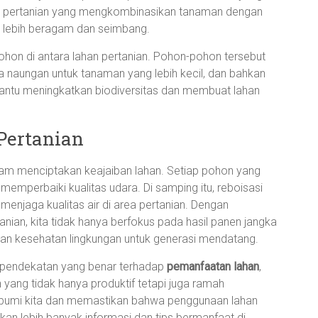
tem pertanian yang mengkombinasikan tanaman dengan
 lebih beragam dan seimbang.
hon di antara lahan pertanian. Pohon-pohon tersebut
a naungan untuk tanaman yang lebih kecil, dan bahkan
bantu meningkatkan biodiversitas dan membuat lahan
Pertanian
lam menciptakan keajaiban lahan. Setiap pohon yang
emperbaiki kualitas udara. Di samping itu, reboisasi
jaga kualitas air di area pertanian. Dengan
ian, kita tidak hanya berfokus pada hasil panen jangka
dan kesehatan lingkungan untuk generasi mendatang.
 pendekatan yang benar terhadap
pemanfaatan lahan
,
 yang tidak hanya produktif tetapi juga ramah
 bumi kita dan memastikan bahwa penggunaan lahan
kan lebih banyak informasi dan tips bermanfaat di