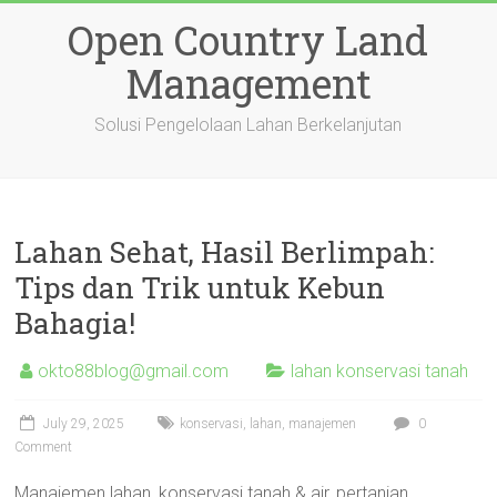
Skip
Open Country Land
to
content
Management
Solusi Pengelolaan Lahan Berkelanjutan
Lahan Sehat, Hasil Berlimpah:
Tips dan Trik untuk Kebun
Bahagia!
okto88blog@gmail.com
lahan konservasi tanah
July 29, 2025
konservasi
,
lahan
,
manajemen
0
Comment
Manajemen lahan, konservasi tanah & air, pertanian