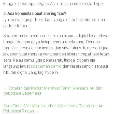
Enggak, beberapa negara Asia lain juga udah mulai hype.
5. Ada komunitas buat sharing tips?
Iya, banyak grup di medsos yang aktif bahas strategi dan
update terbaru.
Spaceman berhasil nunjukin kalau hiburan digital bisa relevan
banget dengan gaya hidup generasi sekarang. Dengan
tampilan kosmik, fitur instan, dan vibe futuristik, game ini jadi
jawaban buat mereka yang pengen hiburan cepat tapi tetap
seru. Kalau kamu juga penasaran, tinggal cobain aja
langsung lewat
spaceman demo
dan rasain sendiri sensasi
hiburan digital yang lagi hype ini.
←
Catatan dari Kebun: Merawat Tanah, Menjaga Air, dan
Reboisasi Sederhana
Cara Pintar Manajemen Lahan: Konservasi Tanah dan Air,
Reboisasi Ringan
→