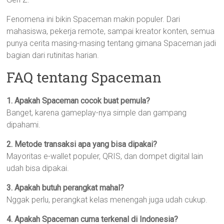
Fenomena ini bikin Spaceman makin populer. Dari
mahasiswa, pekerja remote, sampai kreator konten, semua
punya cerita masing-masing tentang gimana Spaceman jadi
bagian dari rutinitas harian.
FAQ tentang Spaceman
1. Apakah Spaceman cocok buat pemula?
Banget, karena gameplay-nya simple dan gampang
dipahami.
2. Metode transaksi apa yang bisa dipakai?
Mayoritas e-wallet populer, QRIS, dan dompet digital lain
udah bisa dipakai.
3. Apakah butuh perangkat mahal?
Nggak perlu, perangkat kelas menengah juga udah cukup.
4. Apakah Spaceman cuma terkenal di Indonesia?