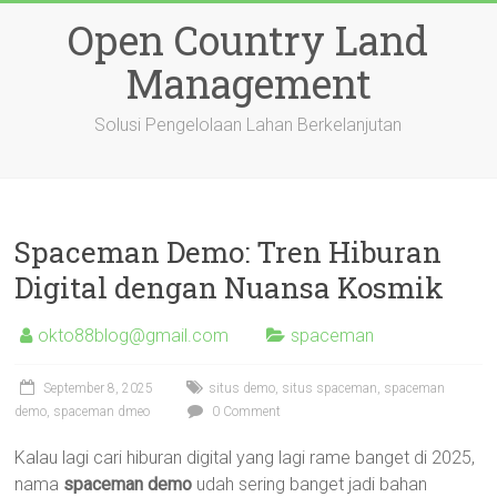
Skip
Open Country Land
to
content
Management
Solusi Pengelolaan Lahan Berkelanjutan
Spaceman Demo: Tren Hiburan
Digital dengan Nuansa Kosmik
okto88blog@gmail.com
spaceman
September 8, 2025
situs demo
,
situs spaceman
,
spaceman
demo
,
spaceman dmeo
0 Comment
Kalau lagi cari hiburan digital yang lagi rame banget di 2025,
nama
spaceman demo
udah sering banget jadi bahan