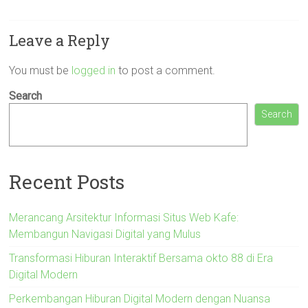
Leave a Reply
You must be
logged in
to post a comment.
Search
Search
Recent Posts
Merancang Arsitektur Informasi Situs Web Kafe:
Membangun Navigasi Digital yang Mulus
Transformasi Hiburan Interaktif Bersama okto 88 di Era
Digital Modern
Perkembangan Hiburan Digital Modern dengan Nuansa