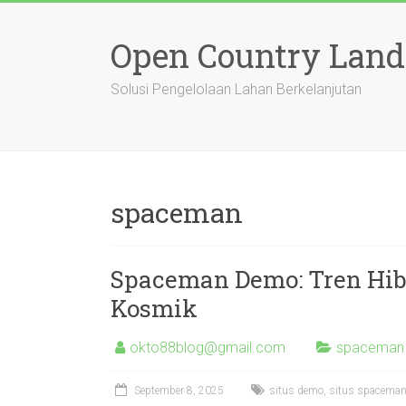
Skip
to
Open Country Lan
content
Solusi Pengelolaan Lahan Berkelanjutan
spaceman
Spaceman Demo: Tren Hib
Kosmik
okto88blog@gmail.com
spaceman
September 8, 2025
situs demo
,
situs spacema