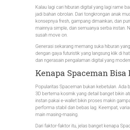
Kalau lagi cari hiburan digital yang lagi rame 
jadi bahan obrolan. Dari tongkrongan anak muda
konsepnya fresh, gampang dimainkan, dan puny
mainnya simple, dan semuanya serba instan. N
susah move on.
Generasi sekarang memang suka hiburan yang
dengan gaya futuristik yang langsung klik di ha
dan ngerasain pengalaman digital yang moder
Kenapa Spaceman Bisa 
Popularitas Spaceman bukan kebetulan. Ada beb
3D bertema kosmik yang detail banget bikin atm
instan pakai e-wallet bikin proses makin gampan
performa stabil dan bebas lag. Keempat, vari
main masing-masing.
Dari faktor-faktor itu, jelas banget kenapa Sp