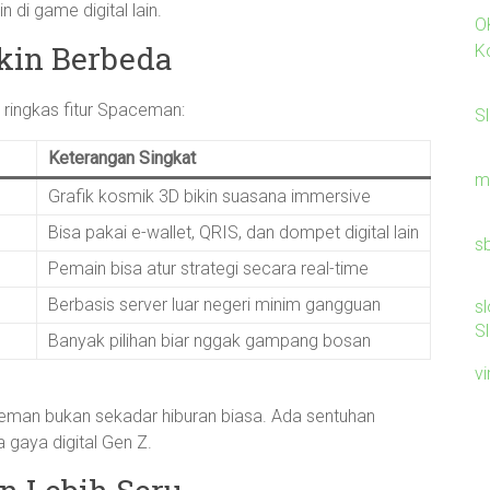
n di game digital lain.
O
kin Berbeda
K
 ringkas fitur Spaceman:
S
Keterangan Singkat
m
Grafik kosmik 3D bikin suasana immersive
Bisa pakai e-wallet, QRIS, dan dompet digital lain
s
Pemain bisa atur strategi secara real-time
Berbasis server luar negeri minim gangguan
sl
S
Banyak pilihan biar nggak gampang bosan
v
aceman bukan sekadar hiburan biasa. Ada sentuhan
 gaya digital Gen Z.