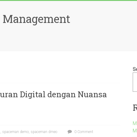
d Management
S
uran Digital dengan Nuansa
M
M
n
,
spaceman demo
,
spaceman dmeo
0 Comment