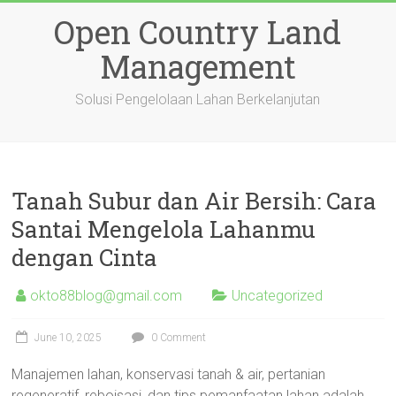
Skip
Open Country Land
to
content
Management
Solusi Pengelolaan Lahan Berkelanjutan
Tanah Subur dan Air Bersih: Cara
Santai Mengelola Lahanmu
dengan Cinta
okto88blog@gmail.com
Uncategorized
June 10, 2025
0 Comment
Manajemen lahan, konservasi tanah & air, pertanian
regeneratif, reboisasi, dan tips pemanfaatan lahan adalah