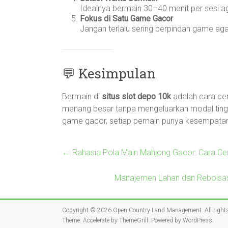
Idealnya bermain 30–40 menit per sesi ag
Fokus di Satu Game Gacor
Jangan terlalu sering berpindah game aga
💬 Kesimpulan
Bermain di
situs slot depo 10k
adalah cara cer
menang besar tanpa mengeluarkan modal tinggi
game gacor, setiap pemain punya kesempata
←
Rahasia Pola Main Mahjong Gacor: Cara Cer
Manajemen Lahan dan Reboisas
Copyright © 2026
Open Country Land Management
. All right
Theme:
Accelerate
by ThemeGrill. Powered by
WordPress
.