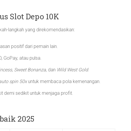
us Slot Depo 10K
ngkah-langkah yang direkomendasikan:
asan positif dari pemain lain.
, GoPay, atau pulsa.
incess
,
Sweet Bonanza
, dan
Wild West Gold
.
auto spin 50x
untuk membaca pola kemenangan.
t demi sedikit untuk menjaga profit.
baik 2025