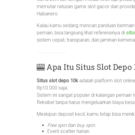
memutar ratusan game slot gacor dari provider
Habanero.
Kalau kamu sedang mencari panduan bermain
pemain, bisa langsung lihat referensinya di
situ
sistem cepat, transparan, dan jaminan kemena
🎰 Apa Itu Situs Slot Depo
Situs slot depo 10k
adalah platform slot onli
Rp10.000 saja.
Sistem ini sangat populer di kalangan pemai
fleksibel tanpa harus mengeluarkan biaya besa
Meskipun deposit kecil, kamu tetap bisa menikma
Free spin
dan
buy spin
.
Event scatter harian.