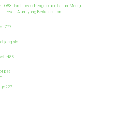
KTO88 dan Inovasi Pengelolaan Lahan: Menuju
onservasi Alam yang Berkelanjutan
lot 777
ahjong slot
bobet88
ot bet
lot
irgo222