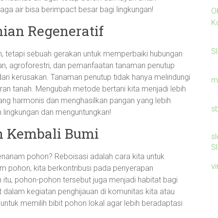
aga air bisa berimpact besar bagi lingkungan!
O
K
nian Regeneratif
S
en, tetapi sebuah gerakan untuk memperbaiki hubungan
man, agroforestri, dan pemanfaatan tanaman penutup
dari kerusakan. Tanaman penutup tidak hanya melindungi
m
ran tanah. Mengubah metode bertani kita menjadi lebih
yang harmonis dan menghasilkan pangan yang lebih
s
ah lingkungan dan menguntungkan!
n Kembali Bumi
sl
S
enanam pohon? Reboisasi adalah cara kita untuk
v
pohon, kita berkontribusi pada penyerapan
 itu, pohon-pohon tersebut juga menjadi habitat bagi
t dalam kegiatan penghijauan di komunitas kita atau
ntuk memilih bibit pohon lokal agar lebih beradaptasi