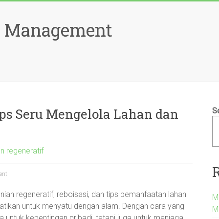
d Management
ps Seru Mengelola Lahan dan
S
an regeneratif
ent
nian regeneratif, reboisasi, dan tips pemanfaatan lahan
M
hatikan untuk menyatu dengan alam. Dengan cara yang
M
ya untuk kepentingan pribadi, tetapi juga untuk menjaga