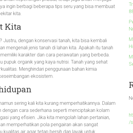
T
saya ingin berbagi beberapa tips seru yang bisa membuat
88
kitar kita.
P
 Kita
N
M
Justru, dengan konservasi tanah, kita bisa kembali
Hi
n mengenali jenis tanah di lahan kita. Apakah itu tanah
h memiliki karakter dan cara perawatan yang berbeda.
M
upuk organik yang kaya nutrisi. Tanah yang sehat
S
kualitas. Menghindari penggunaan bahan kimia
a keseimbangan ekosistem.
ehidupan
N
 namun sering kali kita kurang memperhatikannya. Dalam
an dengan cara sederhana seperti menciptakan kolam
h
asi yang efisien. Jika kita mengolah lahan pertanian,
/
gan memperhatikan pola pengairan akan sangat
kualitas air agar tetap bersih dan layak untuk