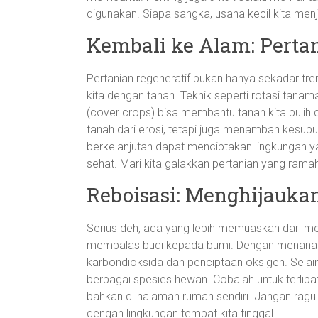
digunakan. Siapa sangka, usaha kecil kita menj
Kembali ke Alam: Perta
Pertanian regeneratif bukan hanya sekadar tr
kita dengan tanah. Teknik seperti rotasi tana
(cover crops) bisa membantu tanah kita pulih 
tanah dari erosi, tetapi juga menambah kesubu
berkelanjutan dapat menciptakan lingkungan 
sehat. Mari kita galakkan pertanian yang ram
Reboisasi: Menghijauka
Serius deh, ada yang lebih memuaskan dari m
membalas budi kepada bumi. Dengan menanam 
karbondioksida dan penciptaan oksigen. Selain
berbagai spesies hewan. Cobalah untuk terliba
bahkan di halaman rumah sendiri. Jangan ragu u
dengan lingkungan tempat kita tinggal.