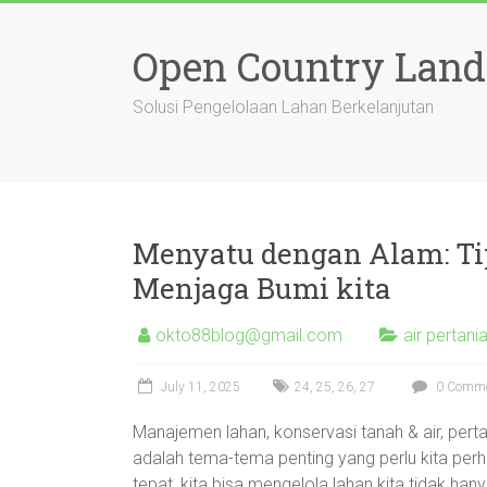
Skip
to
Open Country Lan
content
Solusi Pengelolaan Lahan Berkelanjutan
Menyatu dengan Alam: Ti
Menjaga Bumi kita
okto88blog@gmail.com
air pertani
July 11, 2025
24
,
25
,
26
,
27
0 Comm
Manajemen lahan, konservasi tanah & air, perta
adalah tema-tema penting yang perlu kita per
tepat, kita bisa mengelola lahan kita tidak han