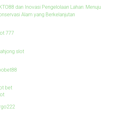
KTO88 dan Inovasi Pengelolaan Lahan: Menuju
onservasi Alam yang Berkelanjutan
lot 777
ahjong slot
bobet88
ot bet
lot
irgo222