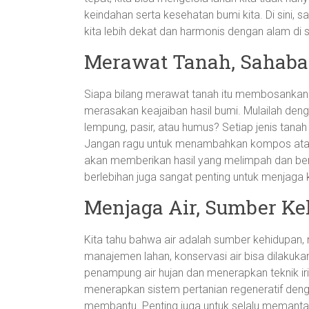
keindahan serta kesehatan bumi kita. Di sini, 
kita lebih dekat dan harmonis dengan alam di se
Merawat Tanah, Sahabat
Siapa bilang merawat tanah itu membosankan? 
merasakan keajaiban hasil bumi. Mulailah denga
lempung, pasir, atau humus? Setiap jenis tana
Jangan ragu untuk menambahkan kompos atau p
akan memberikan hasil yang melimpah dan ber
berlebihan juga sangat penting untuk menjag
Menjaga Air, Sumber K
Kita tahu bahwa air adalah sumber kehidupan,
manajemen lahan, konservasi air bisa dilakuk
penampung air hujan dan menerapkan teknik irig
menerapkan sistem pertanian regeneratif den
membantu. Penting juga untuk selalu memantau 