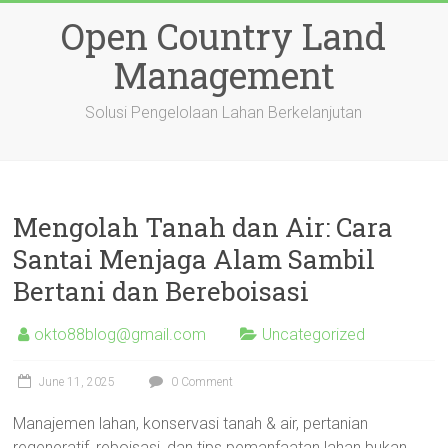
Skip
Open Country Land
to
content
Management
Solusi Pengelolaan Lahan Berkelanjutan
Mengolah Tanah dan Air: Cara
Santai Menjaga Alam Sambil
Bertani dan Bereboisasi
okto88blog@gmail.com
Uncategorized
June 11, 2025
0 Comment
Manajemen lahan, konservasi tanah & air, pertanian
regeneratif, reboisasi, dan tips pemanfaatan lahan bukan