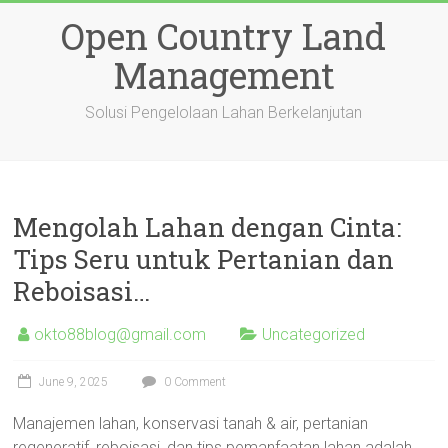
Skip
Open Country Land
to
content
Management
Solusi Pengelolaan Lahan Berkelanjutan
Mengolah Lahan dengan Cinta:
Tips Seru untuk Pertanian dan
Reboisasi…
okto88blog@gmail.com
Uncategorized
June 9, 2025
0 Comment
Manajemen lahan, konservasi tanah & air, pertanian
regeneratif, reboisasi, dan tips pemanfaatan lahan adalah