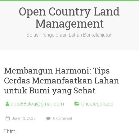
Skip
Open Country Land
to
content
Management
Solusi Pengelolaan Lahan Berkelanjutan
Membangun Harmoni: Tips
Cerdas Memanfaatkan Lahan
untuk Bumi yang Sehat
okto88blog@gmail.com
Uncategorized
June 13, 2025
0 Comment
“`html