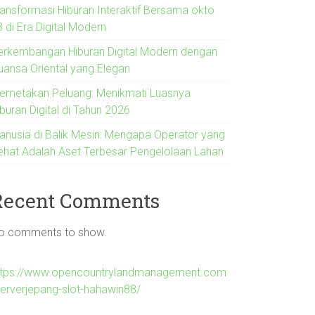
ransformasi Hiburan Interaktif Bersama okto
 di Era Digital Modern
erkembangan Hiburan Digital Modern dengan
uansa Oriental yang Elegan
emetakan Peluang: Menikmati Luasnya
buran Digital di Tahun 2026
anusia di Balik Mesin: Mengapa Operator yang
ehat Adalah Aset Terbesar Pengelolaan Lahan
Recent Comments
o comments to show.
ttps://www.opencountrylandmanagement.com
serverjepang-slot-hahawin88/