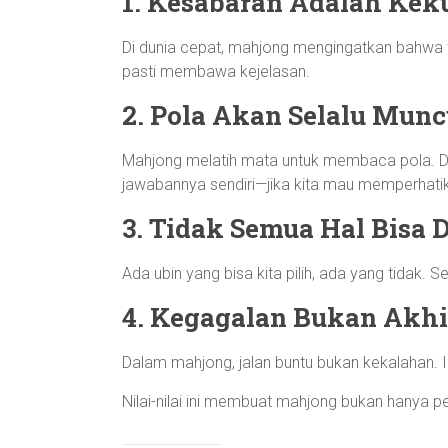
1. Kesabaran Adalah Kek
Di dunia cepat, mahjong mengingatkan bahwa te
pasti membawa kejelasan.
2. Pola Akan Selalu Munc
Mahjong melatih mata untuk membaca pola. De
jawabannya sendiri—jika kita mau memperhati
3. Tidak Semua Hal Bisa 
Ada ubin yang bisa kita pilih, ada yang tidak. 
4. Kegagalan Bukan Akhi
Dalam mahjong, jalan buntu bukan kekalahan. I
Nilai-nilai ini membuat mahjong bukan hanya pe