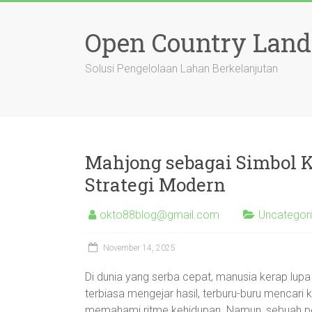
Skip
to
Open Country Lan
content
Solusi Pengelolaan Lahan Berkelanjutan
Mahjong sebagai Simbol 
Strategi Modern
okto88blog@gmail.com
Uncategor
November 14, 2025
Di dunia yang serba cepat, manusia kerap lu
terbiasa mengejar hasil, terburu-buru mencari
memahami ritme kehidupan. Namun, sebuah per