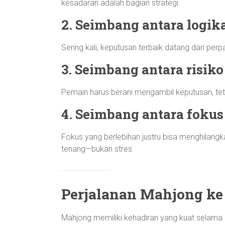
kesadaran adalah bagian strategi.
2. Seimbang antara logika
Sering kali, keputusan terbaik datang dari per
3. Seimbang antara risi
Pemain harus berani mengambil keputusan, teta
4. Seimbang antara foku
Fokus yang berlebihan justru bisa menghilangk
tenang—bukan stres.
Perjalanan Mahjong ke 
Mahjong memiliki kehadiran yang kuat selama