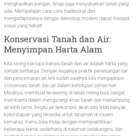
menghasilkan pangan, tetapi juga menyuburkan tanah yang
ada. Mempelajari cara-cara tradisional dan
mengadaptasinya dengan teknologi modern dapat menjadi
solusi yang hebat!
Konservasi Tanah dan Air:
Menyimpan Harta Alam
Kita sering kali lupa bahwa tanah dan air adalah harta yang
sangat berharga. Dengan ilegalnya praktik penebangan liar
dan pencemaran air, kini sudah saatnya kita mengadopsi
conservasi tanah dan air dalam kehidupan sehari-hari.
Misalnya, membuat terasering di lahan miring bisa sangat
membantu dalam mengurangi erosi tanah dan menampung
air lebih lama. Begitu air terkumpul, akan ada lebih banyak
kelembapan yang tersedia untuk tanaman di musim
kemarau. Kamu bisa mulai dengan mempraktikkan
beberapa teknik sederhana di halaman belakangmu dan