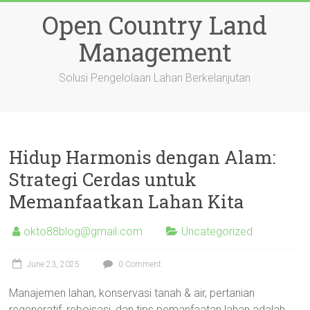
Skip
Open Country Land
to
content
Management
Solusi Pengelolaan Lahan Berkelanjutan
Hidup Harmonis dengan Alam:
Strategi Cerdas untuk
Memanfaatkan Lahan Kita
okto88blog@gmail.com
Uncategorized
June 23, 2025
0 Comment
Manajemen lahan, konservasi tanah & air, pertanian
regeneratif, reboisasi, dan tips pemanfaatan lahan adalah