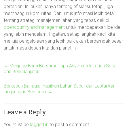
pertanian. Ini bukan hanya tentang efisiensi, tetapi juga
membangun komunitas. Dan untuk informasi lebih detail
tentang strategi manajemen lahan yang tepat, cek di
opencountrylandmanagement
untuk mendapatkan ide-ide
yang lebih mendalam. Ingatlah, setiap langkah kecil kita
menuju pengelolaan yang lebih baik akan berdampak besar
untuk masa depan kita dan planet ini.
←
Menjaga Bumi Bersama: Tips Asyik untuk Lahan Sehat
dan Berkelanjutan
Berkebun Bahagia: Hasilkan Lahan Subur dan Lestarikan
Lingkungan Bersama!
→
Leave a Reply
You must be
logged in
to post a comment.