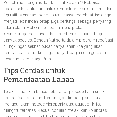
Pernah mendengar istilah ‘kembali ke akar’? Reboisasi
adalah salah satu cara untuk kembali ke akar kita, literal dan
figuratif. Menanam pohon bukan hanya membuat lingkungan
menjadi lebih indah, tetapi juga berfungsi sebagai penyaring
udara alami. Pohon membantu menciptakan
keanekaragaman hayati dan memberikan habitat bagi
banyak spesies. Dengan ikut serta dalam program reboisasi
di lingkungan sekitar, bukan hanya lahan kita yang akan
bermanfaat, tetapi kita juga menjadi bagian dari gerakan
besar untuk menjaga Bumi.
Tips Cerdas untuk
Pemanfaatan Lahan
Terakhir, mari kita bahas beberapa tips sederhana untuk
memanfaatkan lahan. Pertama, pertimbangkan untuk
menggunakan metode hidroponik atau aquaponik jika
ruangmu terbatas. Kedua, cobalah melakukan kolaborasi
dengan tetangga untuk berbagi sumber daya dan hasil